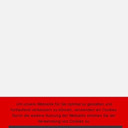
labore et dolore magna aliqua. Ut
enim ad minim veniam, quis
nostrud exercitation ullamco
laboris nisi ut aliquip ex ea
commodo consequat. Duis aute
irure dolor in reprehenderit in
voluptate velit esse cillum dolore
eu...
READ MORE

Stefan Grzesina /
0


Um unsere Webseite für Sie optimal zu gestalten und
fortlaufend verbessern zu können, verwenden wir Cookies.
Durch die weitere Nutzung der Webseite stimmen Sie der
Verwendung von Cookies zu.