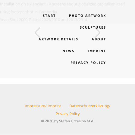
Installation on six ancient TV screens about globalized capitalism itself,
using footage shot in Cambodia
START
PHOTO ARTWORK
Year: Shot 2009, Edited 2009/2010 and 2013/2014
SCULPTURES
ARTWORK DETAILS
ABOUT
NEWS
IMPRINT
PRIVACY POLICY
Impressum/ Imprint
Datenschutzerklärung/
Privacy Policy
© 2020 by Stefan Grzesina M.A.